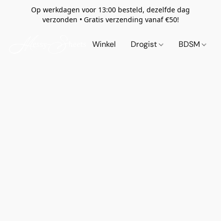
Op werkdagen voor 13:00 besteld, dezelfde dag
verzonden
•
Gratis verzending vanaf €50!
Winkel
Drogist
BDSM